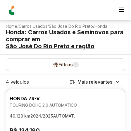
Home
/
Carros Usados
/
São José Do Rio Preto
/
Honda
Honda: Carros Usados e Seminovos para
comprar
em
São José Do Rio Preto
e região
Filtros
4 veículos
Mais relevantes
HONDA ZR-V
TOURING DOHC 2.0 AUTOMATICO
40.129 km
2024/2025
AUTOMAT.
R$ 134.190