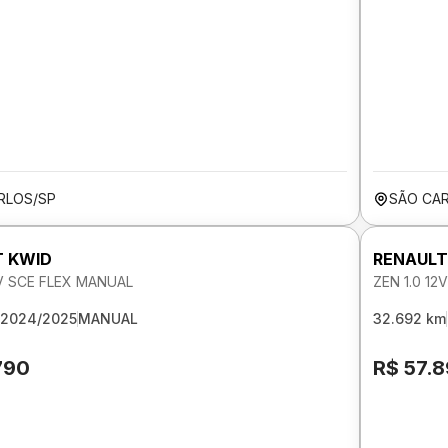
RLOS/SP
SÃO CA
T KWID
RENAULT
2V SCE FLEX MANUAL
ZEN 1.0 1
2024/2025
MANUAL
32.692 km
790
R$ 57.