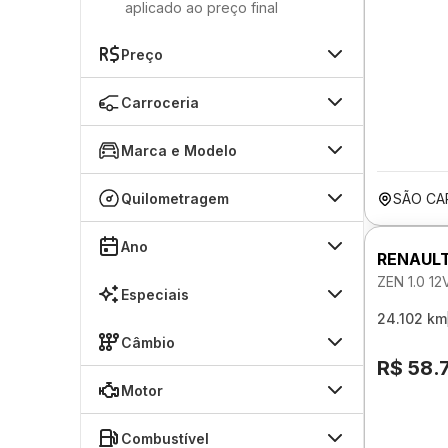
aplicado ao preço final
Preço
Carroceria
Marca e Modelo
Quilometragem
SÃO CA
Ano
RENAUL
ZEN 1.0 1
Especiais
24.102 km
Câmbio
R$ 58.
Motor
Combustível