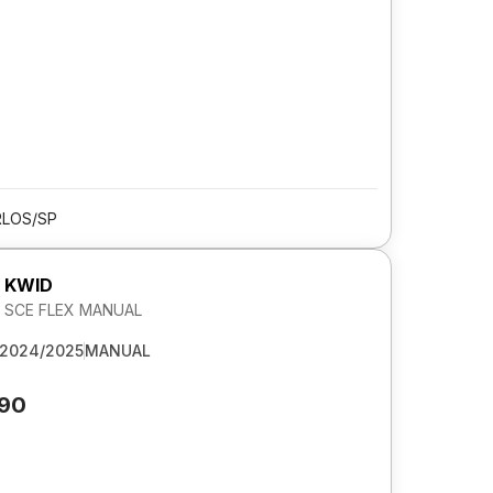
RLOS/SP
 KWID
2V SCE FLEX MANUAL
2024/2025
MANUAL
890