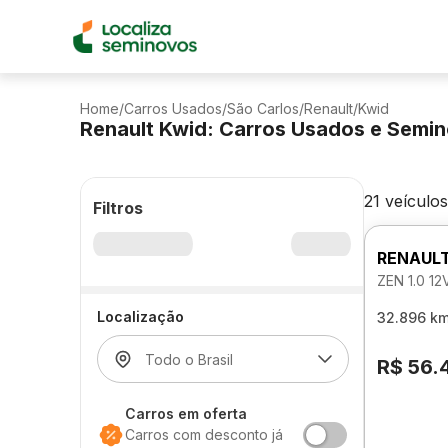
Home
/
Carros Usados
/
São Carlos
/
Renault
/
Kwid
Renault Kwid: Carros Usados e Semi
21 veículos
Filtros
RENAUL
ZEN 1.0 1
Localização
32.896 k
R$ 56.
Carros em oferta
Carros com desconto já