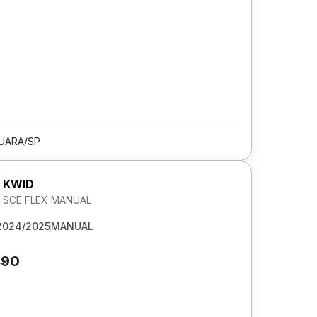
UARA/SP
 KWID
2V SCE FLEX MANUAL
2024/2025
MANUAL
490