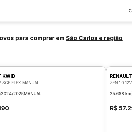
C
novos para comprar
em
São Carlos
e região
T KWID
RENAULT
2V SCE FLEX MANUAL
ZEN 1.0 1
m
2024/2025
MANUAL
25.688 km
490
R$ 57.