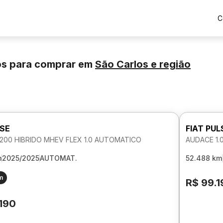
C
os para comprar
em
São Carlos
e região
LSE
FIAT PUL
200 HIBRIDO MHEV FLEX 1.0 AUTOMATICO
AUDACE 1.
m
2025/2025
AUTOMAT.
52.488 km
m
R$ 99.1
.190