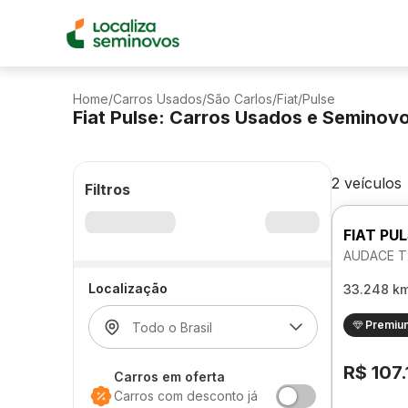
Home
/
Carros Usados
/
São Carlos
/
Fiat
/
Pulse
Fiat Pulse: Carros Usados e Seminov
2 veículos
Filtros
FIAT PU
AUDACE T
Localização
33.248 k
Premiu
R$ 107
Carros em oferta
Carros com desconto já