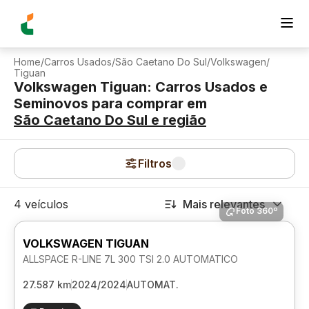
Home
/
Carros Usados
/
São Caetano Do Sul
/
Volkswagen
/
Tiguan
Volkswagen Tiguan: Carros Usados e
Seminovos para comprar
em
São Caetano Do Sul
e região
Filtros
4 veículos
Mais relevantes
Foto 360º
VOLKSWAGEN TIGUAN
ALLSPACE R-LINE 7L 300 TSI 2.0 AUTOMATICO
27.587 km
2024/2024
AUTOMAT.