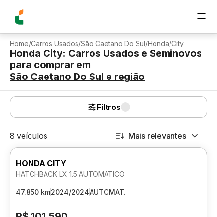
Home
/
Carros Usados
/
São Caetano Do Sul
/
Honda
/
City
Honda City: Carros Usados e Seminovos
para comprar
em
São Caetano Do Sul
e região
Filtros
8 veículos
Mais relevantes
HONDA CITY
HATCHBACK LX 1.5 AUTOMATICO
47.850 km
2024/2024
AUTOMAT.
R$ 101.590