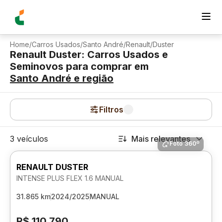
Home
/
Carros Usados
/
Santo André
/
Renault
/
Duster
Renault Duster: Carros Usados e
Seminovos para comprar
em
Santo André
e região
Filtros
3 veículos
Mais relevantes
Foto 360º
RENAULT DUSTER
INTENSE PLUS FLEX 1.6 MANUAL
31.865 km
2024/2025
MANUAL
R$ 110.790