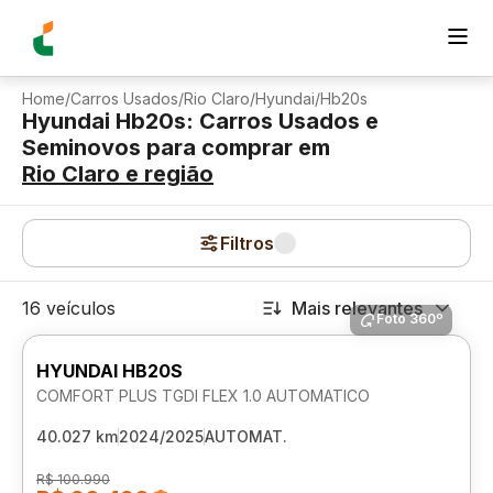
Home
/
Carros Usados
/
Rio Claro
/
Hyundai
/
Hb20s
Hyundai Hb20s: Carros Usados e
Seminovos para comprar
em
Rio Claro
e região
Filtros
16 veículos
Mais relevantes
Foto 360º
HYUNDAI HB20S
COMFORT PLUS TGDI FLEX 1.0 AUTOMATICO
40.027 km
2024/2025
AUTOMAT.
R$ 100.990