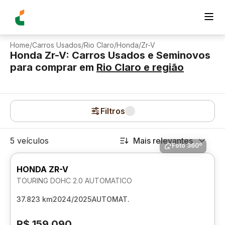
Home
/
Carros Usados
/
Rio Claro
/
Honda
/
Zr-V
Honda Zr-V: Carros Usados e Seminovos
para comprar
em
Rio Claro
e região
Filtros
5 veículos
Mais relevantes
Foto 360º
HONDA ZR-V
TOURING DOHC 2.0 AUTOMATICO
37.823 km
2024/2025
AUTOMAT.
R$ 159.090