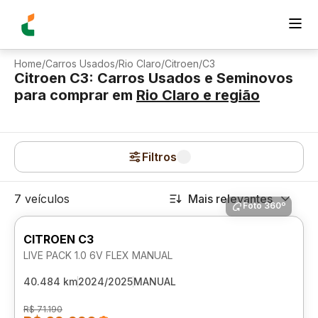
Home
/
Carros Usados
/
Rio Claro
/
Citroen
/
C3
Citroen C3: Carros Usados e Seminovos
para comprar
em
Rio Claro
e região
Filtros
7 veículos
Mais relevantes
Foto 360º
CITROEN C3
LIVE PACK 1.0 6V FLEX MANUAL
40.484 km
2024/2025
MANUAL
R$ 71.190