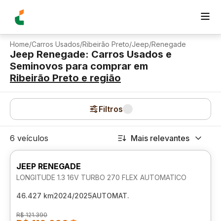
Home
/
Carros Usados
/
Ribeirão Preto
/
Jeep
/
Renegade
Jeep Renegade: Carros Usados e
Seminovos para comprar
em
Ribeirão Preto
e região
Filtros
6 veículos
Mais relevantes
JEEP RENEGADE
LONGITUDE 1.3 16V TURBO 270 FLEX AUTOMATICO
46.427 km
2024/2025
AUTOMAT.
R$ 121.390