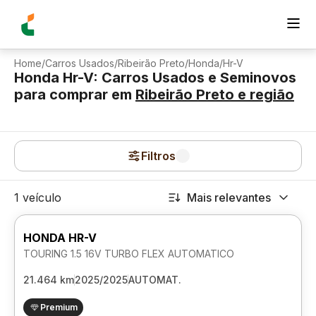
Home
/
Carros Usados
/
Ribeirão Preto
/
Honda
/
Hr-V
Honda Hr-V: Carros Usados e Seminovos
para comprar
em
Ribeirão Preto
e região
Filtros
1 veículo
Mais relevantes
HONDA HR-V
TOURING 1.5 16V TURBO FLEX AUTOMATICO
21.464 km
2025/2025
AUTOMAT.
Premium