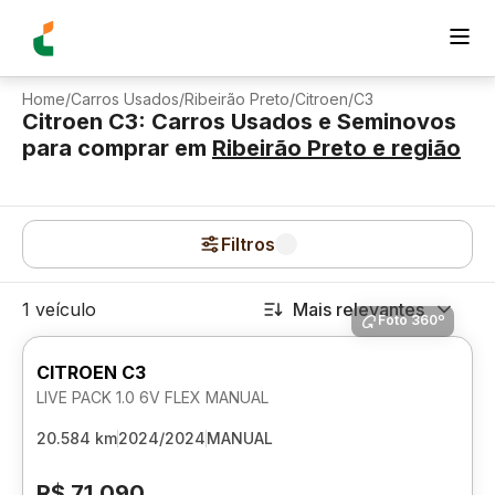
Home
/
Carros Usados
/
Ribeirão Preto
/
Citroen
/
C3
Citroen C3: Carros Usados e Seminovos
para comprar
em
Ribeirão Preto
e região
Filtros
1 veículo
Mais relevantes
Foto 360º
CITROEN C3
LIVE PACK 1.0 6V FLEX MANUAL
20.584 km
2024/2024
MANUAL
R$ 71.090