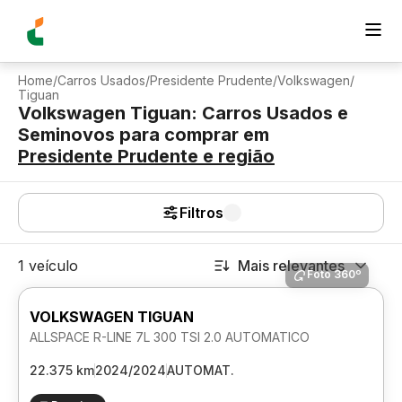
Home
/
Carros Usados
/
Presidente Prudente
/
Volkswagen
/
Tiguan
Volkswagen Tiguan: Carros Usados e
Seminovos para comprar
em
Presidente Prudente
e região
Filtros
1 veículo
Mais relevantes
Foto 360º
VOLKSWAGEN TIGUAN
ALLSPACE R-LINE 7L 300 TSI 2.0 AUTOMATICO
22.375 km
2024/2024
AUTOMAT.