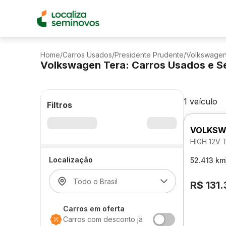
Home
/
Carros Usados
/
Presidente Prudente
/
Volkswage
Volkswagen Tera: Carros Usados e S
1 veículo
Filtros
VOLKSW
HIGH 12V 
Localização
52.413 km
R$ 131
Carros em oferta
Carros com desconto já