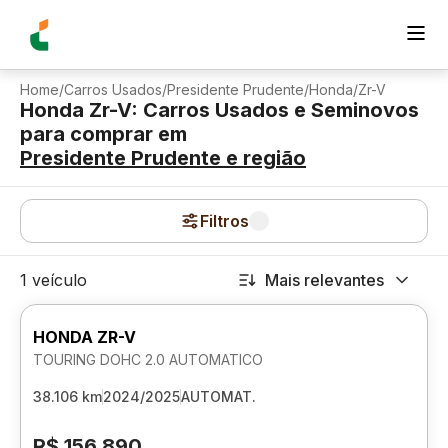
Home
/
Carros Usados
/
Presidente Prudente
/
Honda
/
Zr-V
Honda Zr-V: Carros Usados e Seminovos
para comprar
em
Presidente Prudente
e região
Filtros
1 veículo
Mais relevantes
HONDA ZR-V
TOURING DOHC 2.0 AUTOMATICO
38.106 km
2024/2025
AUTOMAT.
R$ 156.890