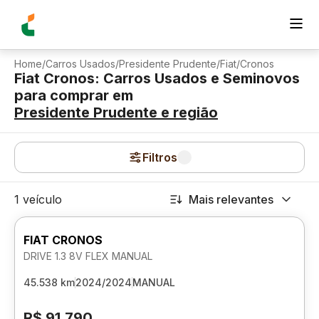
Home
/
Carros Usados
/
Presidente Prudente
/
Fiat
/
Cronos
Fiat Cronos: Carros Usados e Seminovos
para comprar
em
Presidente Prudente
e região
Filtros
1 veículo
Mais relevantes
FIAT CRONOS
DRIVE 1.3 8V FLEX MANUAL
45.538 km
2024/2024
MANUAL
R$ 91.790