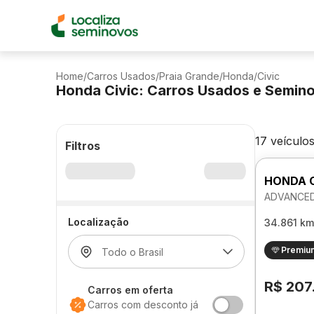
Home
/
Carros Usados
/
Praia Grande
/
Honda
/
Civic
Honda Civic: Carros Usados e Semin
17 veículo
Filtros
HONDA C
ADVANCED
Localização
34.861 km
Premiu
R$ 207
Carros em oferta
Carros com desconto já