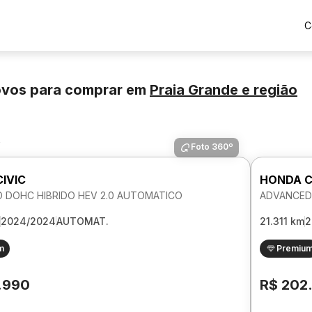
C
ovos para comprar
em
Praia Grande
e região
s
Foto 360º
IVIC
HONDA C
 DOHC HIBRIDO HEV 2.0 AUTOMATICO
ADVANCED 
2024/2024
AUTOMAT.
21.311 km
2
m
Premiu
.990
R$ 202