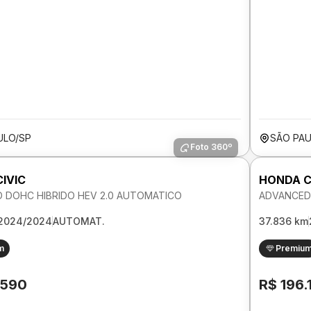
ULO/SP
SÃO PAU
Foto 360º
IVIC
HONDA C
 DOHC HIBRIDO HEV 2.0 AUTOMATICO
ADVANCED 
2024/2024
AUTOMAT.
37.836 km
m
Premiu
.590
R$ 196.