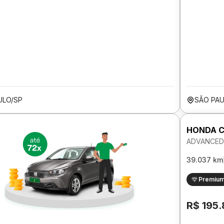
ULO/SP
SÃO PAU
HONDA C
ADVANCED 
39.037 km
Premiu
R$ 195