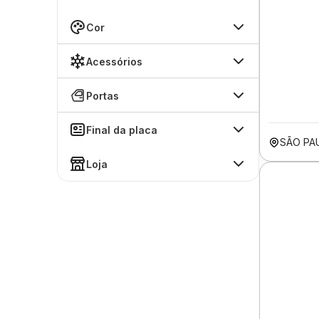
Cor
Acessórios
Portas
Final da placa
SÃO PA
Loja