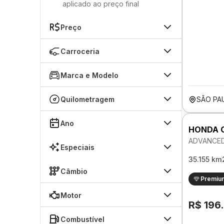
aplicado ao preço final
Preço
Carroceria
Marca e Modelo
Quilometragem
SÃO PA
Ano
HONDA C
ADVANCED
Especiais
35.155 km
Câmbio
Premiu
Motor
R$ 196
Combustível