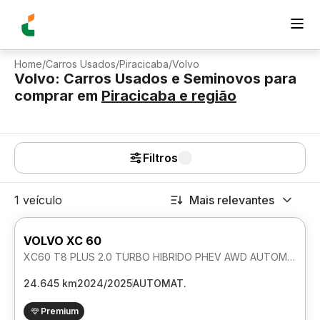
Home
/
Carros Usados
/
Piracicaba
/
Volvo
Volvo: Carros Usados e Seminovos para
comprar
em
Piracicaba
e região
Filtros
1 veículo
Mais relevantes
VOLVO XC 60
XC60 T8 PLUS 2.0 TURBO HIBRIDO PHEV AWD AUTOMATICO
24.645 km
2024/2025
AUTOMAT.
Premium