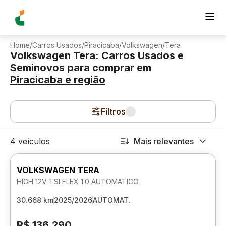
Home
/
Carros Usados
/
Piracicaba
/
Volkswagen
/
Tera
Volkswagen Tera: Carros Usados e
Seminovos para comprar
em
Piracicaba
e região
Filtros
4 veículos
Mais relevantes
VOLKSWAGEN TERA
HIGH 12V TSI FLEX 1.0 AUTOMATICO
30.668 km
2025/2026
AUTOMAT.
R$ 136.290