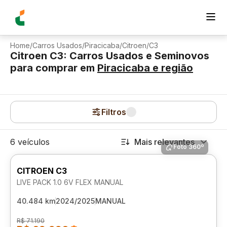
Home
/
Carros Usados
/
Piracicaba
/
Citroen
/
C3
Citroen C3: Carros Usados e Seminovos
para comprar
em
Piracicaba
e região
Filtros
6 veículos
Mais relevantes
Foto 360º
CITROEN C3
LIVE PACK 1.0 6V FLEX MANUAL
40.484 km
2024/2025
MANUAL
R$ 71.190