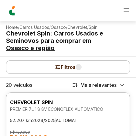
Home
/
Carros Usados
/
Osasco
/
Chevrolet
/
Spin
Chevrolet Spin: Carros Usados e
Seminovos para comprar
em
Osasco
e região
Filtros
20 veículos
Mais relevantes
CHEVROLET SPIN
PREMIER 7L 1.8 8V ECONOFLEX AUTOMATICO
52.207 km
2024/2025
AUTOMAT.
R$ 123.990