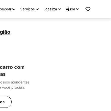
omprar
Serviços
Localiza
Ajuda
gião
carro com
cas
nossos atendentes
e você procura.
ros