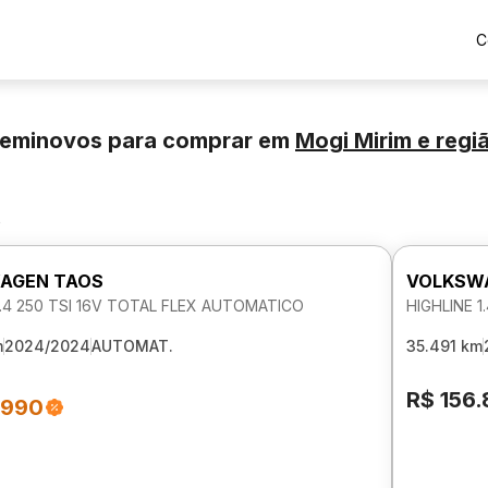
C
Seminovos para comprar
em
Mogi Mirim
e regi
s
AGEN TAOS
VOLKSW
1.4 250 TSI 16V TOTAL FLEX AUTOMATICO
HIGHLINE 
m
2024/2024
AUTOMAT.
35.491 km
R$ 156
.990