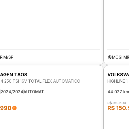
RIM/SP
MOGI MI
AGEN TAOS
VOLKSW
1.4 250 TSI 16V TOTAL FLEX AUTOMATICO
HIGHLINE 
m
2024/2024
AUTOMAT.
44.027 km
R$ 159.590
.990
R$ 150