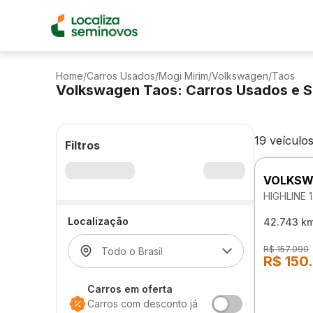
Home
/
Carros Usados
/
Mogi Mirim
/
Volkswagen
/
Taos
Volkswagen Taos: Carros Usados e 
19 veículo
Filtros
VOLKSW
HIGHLINE 
Localização
42.743 k
R$ 157.090
R$ 150
Carros em oferta
Carros com desconto já