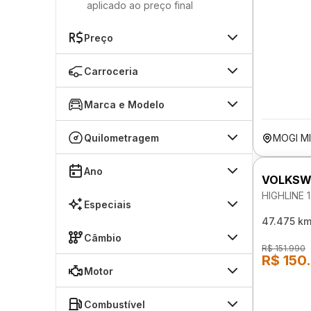
aplicado ao preço final
Preço
Carroceria
Marca e Modelo
Quilometragem
MOGI MI
Ano
VOLKSW
HIGHLINE 
Especiais
47.475 k
Câmbio
R$ 151.990
R$ 150
Motor
Combustível