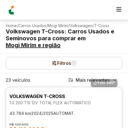
Home
/
Carros Usados
/
Mogi Mirim
/
Volkswagen
/
T-Cross
Volkswagen T-Cross: Carros Usados e
Seminovos para comprar
em
Mogi Mirim
e região
Filtros
23 veículos
Mais relevantes
Foto 360º
VOLKSWAGEN T-CROSS
1.0 200 TSI 12V TOTAL FLEX AUTOMATICO
43.784 km
2024/2025
AUTOMAT.
R$ 139.990