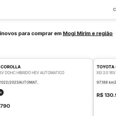
C
minovos para comprar
em
Mogi Mirim
e região
 COROLLA
TOYOTA
 16V DOHC HIBRIDO HEV AUTOMATICO
XEI 2.0 1
2022/2023
AUTOMAT.
97.188 km
m
R$ 130
.790