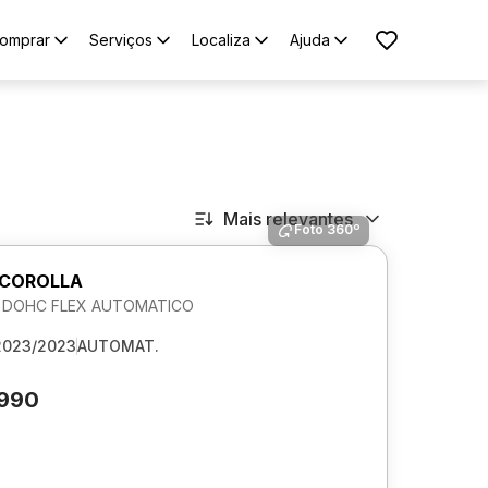
omprar
Serviços
Localiza
Ajuda
Mais relevantes
Foto 360º
 COROLLA
6V DOHC FLEX AUTOMATICO
2023/2023
AUTOMAT.
.990