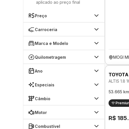
aplicado ao preço final
Preço
Carroceria
Marca e Modelo
Quilometragem
MOGI MI
Ano
TOYOTA
ALTIS 1.8
Especiais
53.665 km
Câmbio
Premiu
Motor
R$ 185
Combustível