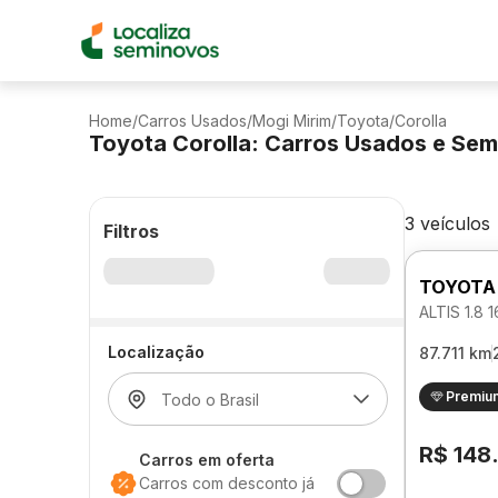
Home
/
Carros Usados
/
Mogi Mirim
/
Toyota
/
Corolla
Toyota Corolla: Carros Usados e Se
3 veículos
Filtros
TOYOTA
ALTIS 1.8
Localização
87.711 km
Premiu
R$ 148
Carros em oferta
Carros com desconto já