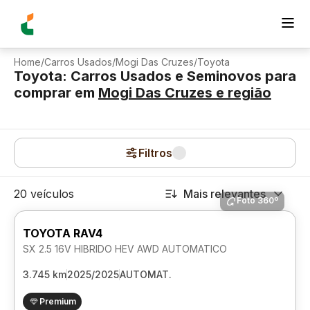
Home
/
Carros Usados
/
Mogi Das Cruzes
/
Toyota
Toyota: Carros Usados e Seminovos para
comprar
em
Mogi Das Cruzes
e região
Filtros
20 veículos
Mais relevantes
Foto 360º
TOYOTA RAV4
SX 2.5 16V HIBRIDO HEV AWD AUTOMATICO
3.745 km
2025/2025
AUTOMAT.
Premium