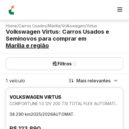
Home
/
Carros Usados
/
Marília
/
Volkswagen
/
Virtus
Volkswagen Virtus: Carros Usados e
Seminovos para comprar
em
Marília
e região
Filtros
1 veículo
Mais relevantes
VOLKSWAGEN VIRTUS
COMFORTLINE 1.0 12V 200 TSI TOTAL FLEX AUTOMATICO
38.290 km
2025/2026
AUTOMAT.
R$ 123.890