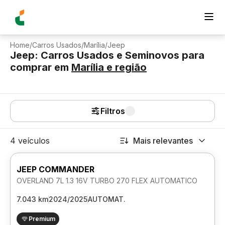
Home
/
Carros Usados
/
Marília
/
Jeep
Jeep: Carros Usados e Seminovos para
comprar
em
Marília
e região
Filtros
4 veículos
Mais relevantes
JEEP COMMANDER
OVERLAND 7L 1.3 16V TURBO 270 FLEX AUTOMATICO
7.043 km
2024/2025
AUTOMAT.
Premium