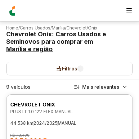
Home
/
Carros Usados
/
Marília
/
Chevrolet
/
Onix
Chevrolet Onix: Carros Usados e
Seminovos para comprar
em
Marília
e região
Filtros
9 veículos
Mais relevantes
CHEVROLET ONIX
PLUS LT 1.0 12V FLEX MANUAL
44.538 km
2024/2025
MANUAL
R$ 78.490