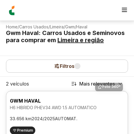
Home
/
Carros Usados
/
Limeira
/
Gwm
/
Haval
Gwm Haval: Carros Usados e Seminovos
para comprar
em
Limeira
e região
Filtros
2 veículos
Mais relevantes
Foto 360º
GWM HAVAL
H6 HIBRIDO PHEV34 AWD 1.5 AUTOMATICO
33.656 km
2024/2025
AUTOMAT.
Premium