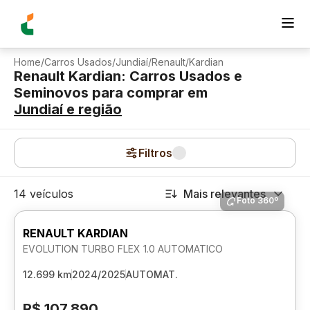
Home
/
Carros Usados
/
Jundiaí
/
Renault
/
Kardian
Renault Kardian: Carros Usados e
Seminovos para comprar
em
Jundiaí
e região
Filtros
14 veículos
Mais relevantes
Foto 360º
RENAULT KARDIAN
EVOLUTION TURBO FLEX 1.0 AUTOMATICO
12.699 km
2024/2025
AUTOMAT.
R$ 107.890