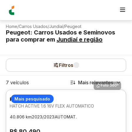
Home
/
Carros Usados
/
Jundiaí
/
Peugeot
Peugeot: Carros Usados e Seminovos
para comprar
em
Jundiaí
e região
Filtros
7 veículos
Mais relevantes
Foto 360º
PEUGEOT 208
Mais pesquisado
HATCH ACTIVE 1.6 16V FLEX AUTOMATICO
40.806 km
2023/2023
AUTOMAT.
R$ 80.490