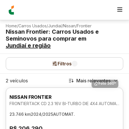
Home
/
Carros Usados
/
Jundiaí
/
Nissan
/
Frontier
Nissan Frontier: Carros Usados e
Seminovos para comprar
em
Jundiaí
e região
Filtros
2 veículos
Mais relevantes
Foto 360º
NISSAN FRONTIER
FRONTIERTACK CD 2.3 16V BI-TURBO DIE 4X4 AUTOMATICO
23.746 km
2024/2025
AUTOMAT.
R$ 206.290