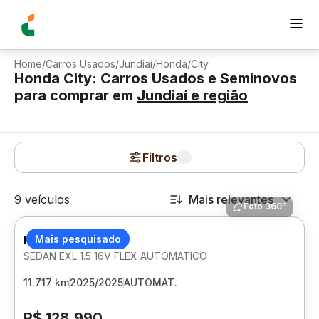
Home
/
Carros Usados
/
Jundiaí
/
Honda
/
City
Honda City: Carros Usados e Seminovos
para comprar
em
Jundiaí
e região
Filtros
9 veículos
Mais relevantes
Foto 360º
HONDA CITY
Mais pesquisado
SEDAN EXL 1.5 16V FLEX AUTOMATICO
11.717 km
2025/2025
AUTOMAT.
R$ 128.990