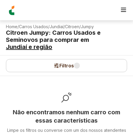
Home
/
Carros Usados
/
Jundiaí
/
Citroen
/
Jumpy
Citroen Jumpy: Carros Usados e
Seminovos para comprar
em
Jundiaí
e região
Filtros
Não encontramos nenhum carro com
essas características
Limpe os filtros ou converse com um dos nossos atendentes