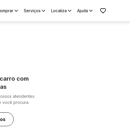
omprar
Serviços
Localiza
Ajuda
carro com
cas
nossos atendentes
e você procura.
ros