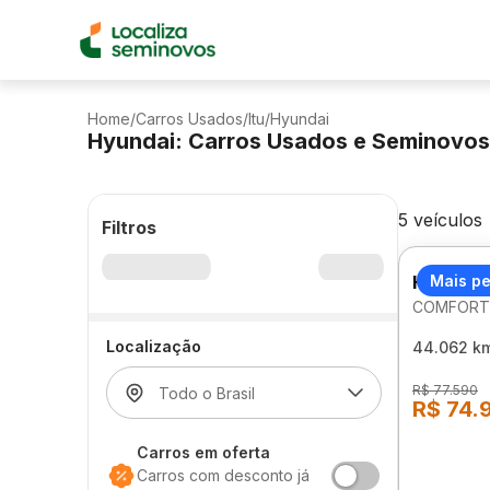
Home
/
Carros Usados
/
Itu
/
Hyundai
Hyundai: Carros Usados e Seminovos
5 veículos
Filtros
HYUNDA
Mais p
COMFORT 
Localização
44.062 k
R$ 77.590
R$ 74.
Carros em oferta
Carros com desconto já