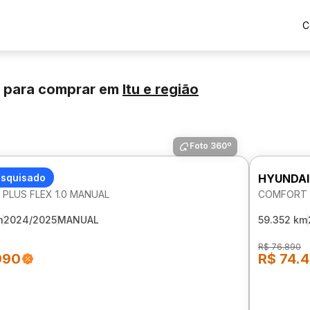
C
 para comprar
em
Itu
e região
Foto 360º
I HB20
esquisado
HYUNDAI
PLUS FLEX 1.0 MANUAL
COMFORT P
m
2024/2025
MANUAL
59.352 km
R$ 76.890
990
R$ 74.