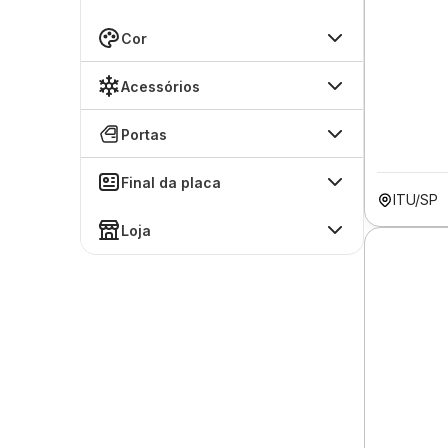
Cor
Acessórios
Portas
Final da placa
ITU/SP
Loja