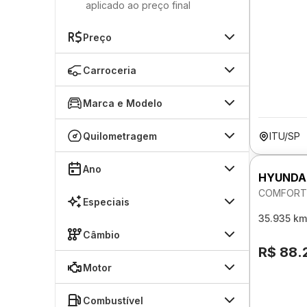
aplicado ao preço final
Preço
Carroceria
Marca e Modelo
Quilometragem
ITU/SP
Ano
HYUNDA
COMFORT 
Especiais
35.935 km
Câmbio
R$ 88.
Motor
Combustível