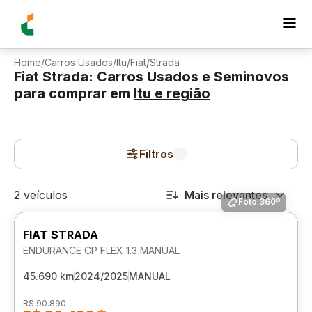
Home
/
Carros Usados
/
Itu
/
Fiat
/
Strada
Fiat Strada: Carros Usados e Seminovos
para comprar
em
Itu
e região
Filtros
2 veículos
Mais relevantes
Foto 360º
FIAT STRADA
ENDURANCE CP FLEX 1.3 MANUAL
45.690 km
2024/2025
MANUAL
R$ 90.890