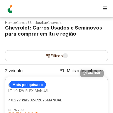
Home
/
Carros Usados
/
Itu
/
Chevrolet
Chevrolet: Carros Usados e Seminovos
para comprar
em
Itu
e região
Filtros
2 veículos
Mais relevantes
Foto 360º
CHEVROLET ONIX
Mais pesquisado
LT 1.0 12V FLEX MANUAL
40.227 km
2024/2025
MANUAL
R$ 75.790