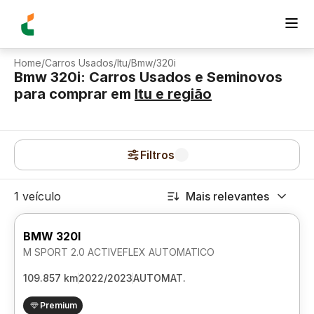
Home
/
Carros Usados
/
Itu
/
Bmw
/
320i
Bmw 320i: Carros Usados e Seminovos
para comprar
em
Itu
e região
Filtros
1 veículo
Mais relevantes
BMW 320I
M SPORT 2.0 ACTIVEFLEX AUTOMATICO
109.857 km
2022/2023
AUTOMAT.
Premium