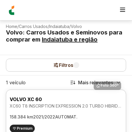
Home
/
Carros Usados
/
Indaiatuba
/
Volvo
Volvo: Carros Usados e Seminovos para
comprar
em
Indaiatuba
e região
Filtros
1 veículo
Mais relevantes
Foto 360º
VOLVO XC 60
XC60 T8 INSCRIPTION EXPRESSION 2.0 TURBO HIBRIDO PHEV AWD AUTOMATICO
158.384 km
2021/2022
AUTOMAT.
Premium