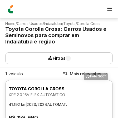
Home
/
Carros Usados
/
Indaiatuba
/
Toyota
/
Corolla Cross
Toyota Corolla Cross: Carros Usados e
Seminovos para comprar
em
Indaiatuba
e região
Filtros
1 veículo
Mais relevantes
Foto 360º
TOYOTA COROLLA CROSS
XRE 2.0 16V FLEX AUTOMATICO
41.192 km
2023/2024
AUTOMAT.
R$ 158.990