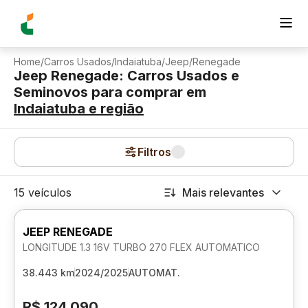
Home
/
Carros Usados
/
Indaiatuba
/
Jeep
/
Renegade
Jeep Renegade: Carros Usados e
Seminovos para comprar
em
Indaiatuba
e região
Filtros
15 veículos
Mais relevantes
JEEP RENEGADE
LONGITUDE 1.3 16V TURBO 270 FLEX AUTOMATICO
38.443 km
2024/2025
AUTOMAT.
R$ 124.090