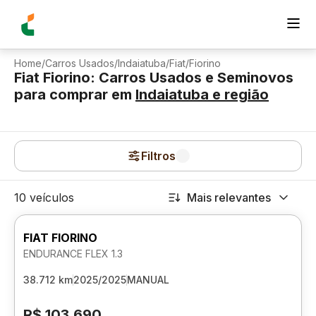
Home
/
Carros Usados
/
Indaiatuba
/
Fiat
/
Fiorino
Fiat Fiorino: Carros Usados e Seminovos
para comprar
em
Indaiatuba
e região
Filtros
10 veículos
Mais relevantes
FIAT FIORINO
ENDURANCE FLEX 1.3
38.712 km
2025/2025
MANUAL
R$ 103.690