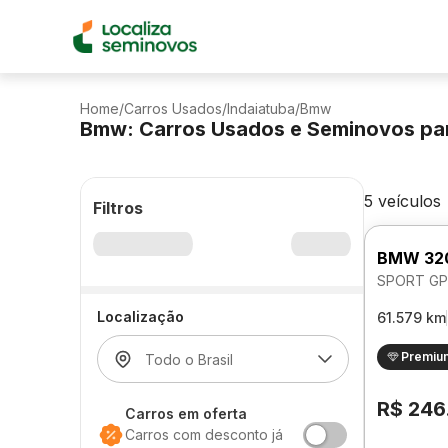
Home
/
Carros Usados
/
Indaiatuba
/
Bmw
Bmw: Carros Usados e Seminovos pa
5 veículos
Filtros
BMW 32
SPORT GP
Localização
61.579 km
Premiu
R$ 246
Carros em oferta
Carros com desconto já