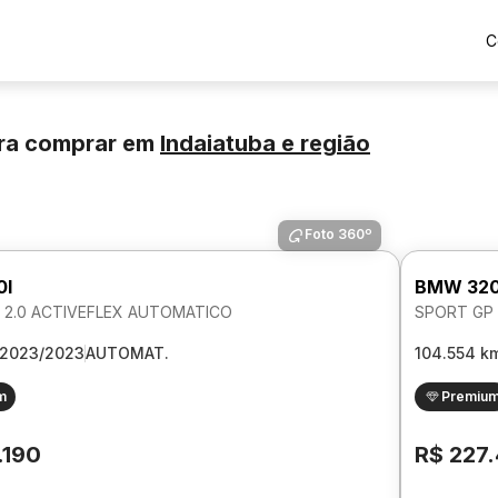
C
ra comprar
em
Indaiatuba
e região
Foto 360º
0I
BMW 320
 2.0 ACTIVEFLEX AUTOMATICO
SPORT GP 
2023/2023
AUTOMAT.
104.554 k
m
Premiu
.190
R$ 227