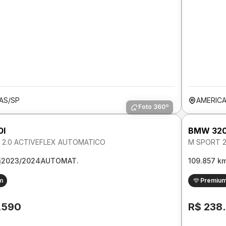
AS/SP
AMERIC
Foto 360º
0I
BMW 320
 2.0 ACTIVEFLEX AUTOMATICO
M SPORT 2
m
2023/2024
AUTOMAT.
109.857 k
m
Premiu
.590
R$ 238