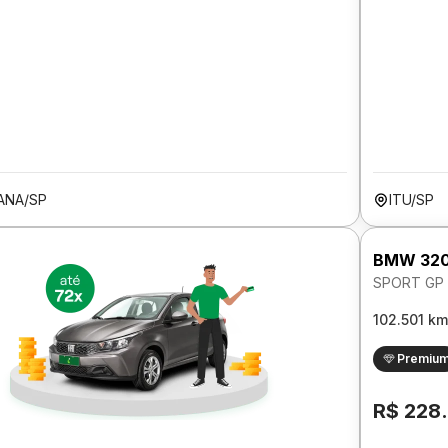
ANA/SP
ITU/SP
BMW 320
SPORT GP 
102.501 km
Premiu
R$ 228