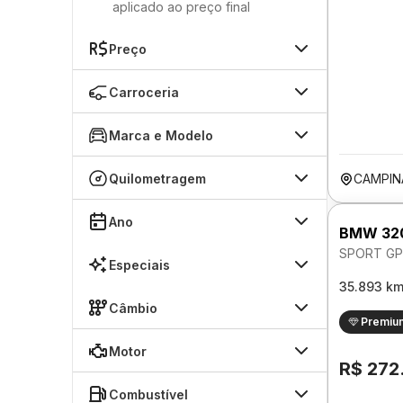
aplicado ao preço final
Preço
Carroceria
Marca e Modelo
Quilometragem
CAMPIN
Ano
BMW 32
SPORT GP
Especiais
35.893 k
Câmbio
Premiu
Motor
R$ 272
Combustível