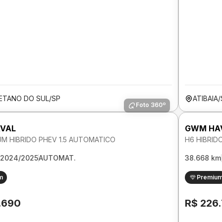
ETANO DO SUL/SP
ATIBAIA
Foto 360º
VAL
GWM HA
UM HIBRIDO PHEV 1.5 AUTOMATICO
H6 HIBRID
2024/2025
AUTOMAT.
38.668 km
m
Premiu
.690
R$ 226