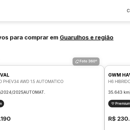
C
vos para comprar
em
Guarulhos
e região
s
Foto 360º
VAL
GWM HA
DO PHEV34 AWD 1.5 AUTOMATICO
H6 HIBRID
m
2024/2025
AUTOMAT.
35.643 km
m
Premiu
.190
R$ 230