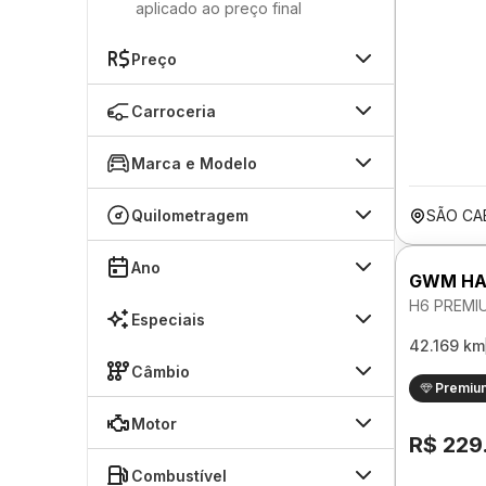
aplicado ao preço final
Preço
Carroceria
Marca e Modelo
Quilometragem
SÃO CA
Ano
GWM HA
H6 PREMI
Especiais
42.169 km
Câmbio
Premiu
Motor
R$ 229
Combustível