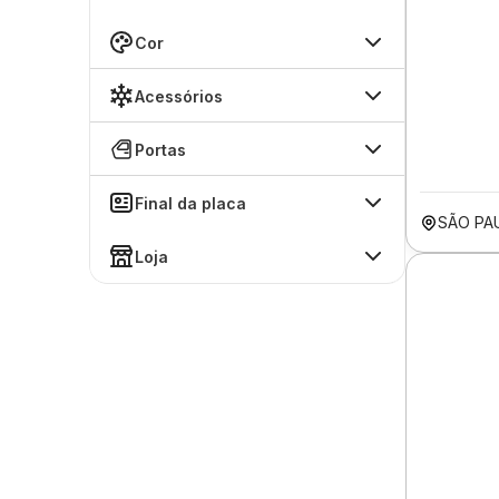
Cor
Acessórios
Portas
Final da placa
SÃO PA
Loja