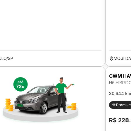
ULO/SP
MOGI DA
GWM HA
H6 HIBRID
30.644 km
Premiu
R$ 228