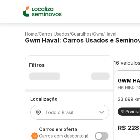
Home
/
Carros Usados
/
Guarulhos
/
Gwm
/
Haval
Gwm Haval: Carros Usados e Semino
16 veículo
Filtros
GWM HA
H6 HIBRI
Localização
33.699 k
Premiu
R$ 228
Carros em oferta
Carros com desconto já