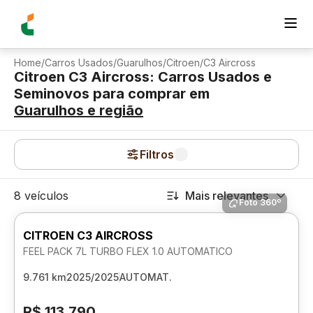
Home
/
Carros Usados
/
Guarulhos
/
Citroen
/
C3 Aircross
Citroen C3 Aircross: Carros Usados e
Seminovos para comprar
em
Guarulhos
e região
Filtros
8 veículos
Mais relevantes
Foto 360º
CITROEN C3 AIRCROSS
FEEL PACK 7L TURBO FLEX 1.0 AUTOMATICO
9.761 km
2025/2025
AUTOMAT.
R$ 113.790