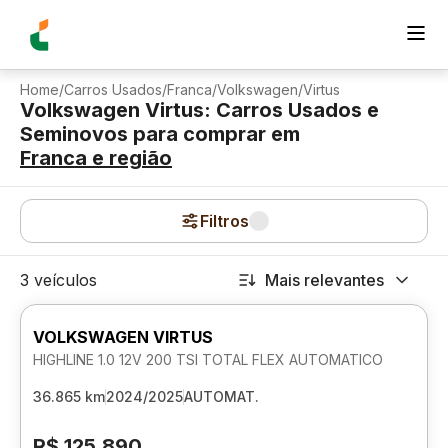
Home
/
Carros Usados
/
Franca
/
Volkswagen
/
Virtus
Volkswagen Virtus: Carros Usados e
Seminovos para comprar
em
Franca
e região
Filtros
3 veículos
Mais relevantes
VOLKSWAGEN VIRTUS
HIGHLINE 1.0 12V 200 TSI TOTAL FLEX AUTOMATICO
36.865 km
2024/2025
AUTOMAT.
R$ 125.890