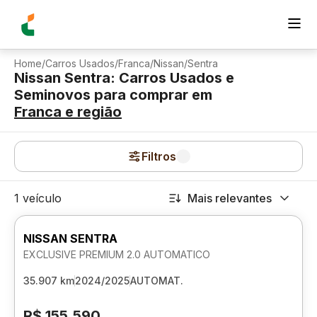
Home
/
Carros Usados
/
Franca
/
Nissan
/
Sentra
Nissan Sentra: Carros Usados e
Seminovos para comprar
em
Franca
e região
Filtros
1 veículo
Mais relevantes
NISSAN SENTRA
EXCLUSIVE PREMIUM 2.0 AUTOMATICO
35.907 km
2024/2025
AUTOMAT.
R$ 155.590