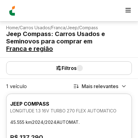
Home
/
Carros Usados
/
Franca
/
Jeep
/
Compass
Jeep Compass: Carros Usados e
Seminovos para comprar
em
Franca
e região
Filtros
1 veículo
Mais relevantes
JEEP COMPASS
LONGITUDE 1.3 16V TURBO 270 FLEX AUTOMATICO
45.555 km
2024/2024
AUTOMAT.
R$ 137.290